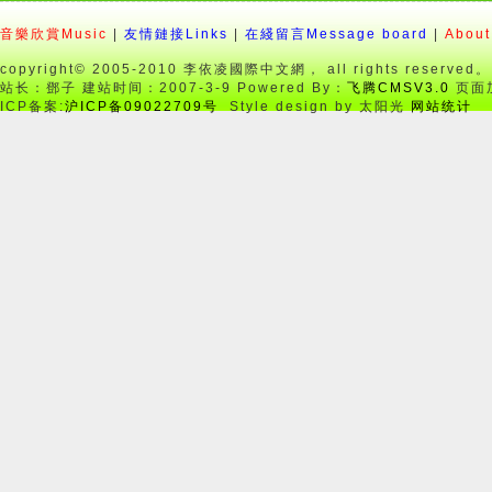
音樂欣賞Music
|
友情鏈接Links
|
在綫留言Message board
|
About
copyright© 2005-2010 李依凌國際中文網， all rights reserved。
站长：鄧子 建站时间：2007-3-9 Powered By：
飞腾CMSV3.0
页面加
ICP备案:
沪ICP备09022709号
Style design by 太阳光
网站统计