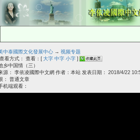
美中泰國際文化發展中心
→
视频专题
查看方式： 查看：[
大字
中字
小字
]
他乡中国情（三）
来源： 李依凌國際中文網 作者：本站 发表日期： 2018/4/22 10:5
限： 普通文章
手机端观看：