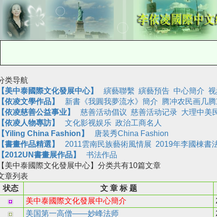
分类导航
【
美中泰國際文化發展中心
】
縯藝聯繫
縯藝預告
中心簡介
视
【依凌文學作品】
新書《我圓我夢流水》簡介
腾冲农民画几腾
【依凌慈善公益事业】
慈善活动倡议
慈善活动记录
大理中美
【依凌人物專訪】
文化影视娱乐
政治工商名人
【Yiling China Fashion】
唐装秀China Fashion
【書畫作品精選】
2011雲南民族藝術風情展
2019年李國棟書
【2012UN書畫展作品】
书法作品
【美中泰國際文化發展中心】
分类共有
10
篇文章
文章列表
状态
文 章 标 题
美中泰國際文化發展中心簡介
美国第一高僧——妙峰法师