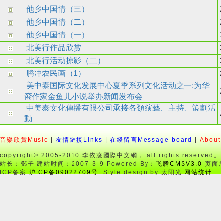
他乡中国情（三）
他乡中国情（二）
他乡中国情（一）
北美行作品欣赏
北美行活动掠影（二）
腾冲农民画（1）
美中泰国际文化发展中心夏季系列文化活动之一:为华
裔作家金鱼儿小说举办新闻发布会
中美泰文化傳播有限公司承接各類縯藝、主持、策劃活
動
音樂欣賞Music
|
友情鏈接Links
|
在綫留言Message board
|
About
copyright© 2005-2010 李依凌國際中文網， all rights reserved。
站长：鄧子 建站时间：2007-3-9 Powered By：
飞腾CMSV3.0
页面加
ICP备案:
沪ICP备09022709号
Style design by 太阳光
网站统计