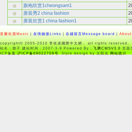
旗袍欣赏1cheongsam1
20
唐装秀2 china fashion
20
唐装欣赏1 china fashion1
20
音樂欣賞Music
|
友情鏈接Links
|
在綫留言Message board
|
About
copyright© 2005-2010 李依凌國際中文網， all rights reserved。
站长：鄧子 建站时间：2007-3-9 Powered By：
飞腾CMSV3.0
页面加
ICP备案:
沪ICP备09022709号
Style design by 太阳光
网站统计