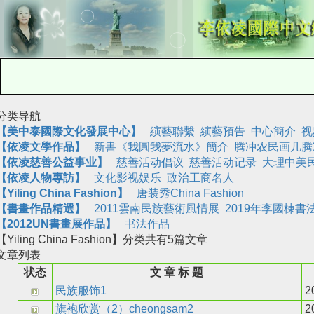
分类导航
【美中泰國際文化發展中心】
縯藝聯繫
縯藝預告
中心簡介
视
【依凌文學作品】
新書《我圓我夢流水》簡介
腾冲农民画几腾
【依凌慈善公益事业】
慈善活动倡议
慈善活动记录
大理中美
【依凌人物專訪】
文化影视娱乐
政治工商名人
【
Yiling China Fashion
】
唐装秀China Fashion
【書畫作品精選】
2011雲南民族藝術風情展
2019年李國棟書
【2012UN書畫展作品】
书法作品
【Yiling China Fashion】
分类共有
5
篇文章
文章列表
状态
文 章 标 题
民族服饰1
20
旗袍欣赏（2）cheongsam2
20