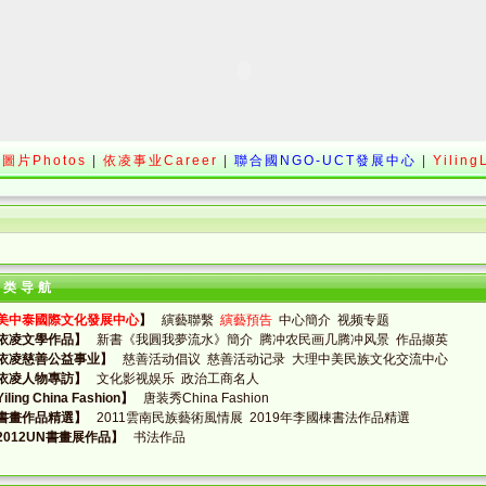
圖片Photos
|
依凌事业Career
|
聯合國NGO-UCT發展中心
|
Yiling
分类导航
美中泰國際文化發展中心
】
縯藝聯繫
縯藝預告
中心簡介
视频专题
依凌文學作品】
新書《我圓我夢流水》簡介
腾冲农民画几腾冲风景
作品撷英
依凌慈善公益事业】
慈善活动倡议
慈善活动记录
大理中美民族文化交流中心
依凌人物專訪】
文化影视娱乐
政治工商名人
iling China Fashion】
唐装秀China Fashion
書畫作品精選】
2011雲南民族藝術風情展
2019年李國棟書法作品精選
2012UN書畫展作品】
书法作品