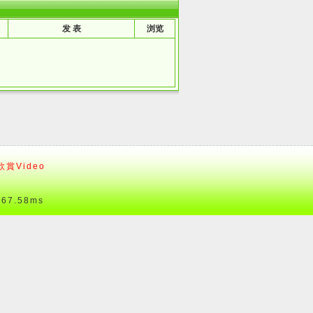
发 表
浏览
賞Video
7.58ms