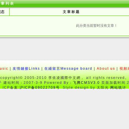
文章列表
状态
文 章 标 题
此分类当前暂时没有文章！
sic
|
友情鏈接Links
|
在綫留言Message board
|
About us
|
視頻欣
copyright© 2005-2010 李依凌國際中文網， all rights reserved。
建站时间：2007-3-9 Powered By：
飞腾CMSV3.0
页面加载时间:26
ICP备案:
沪ICP备09022709号
Style design by 太阳光
网站统计