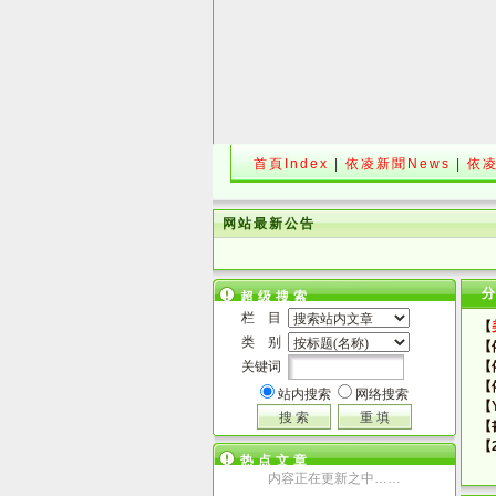
首頁Index
|
依凌新聞News
|
依凌
网站最新公告
超级搜索
栏 目
【
类 别
【
关键词
【
【
站内搜索
网络搜索
【Y
【
【
热点文章
内容正在更新之中……