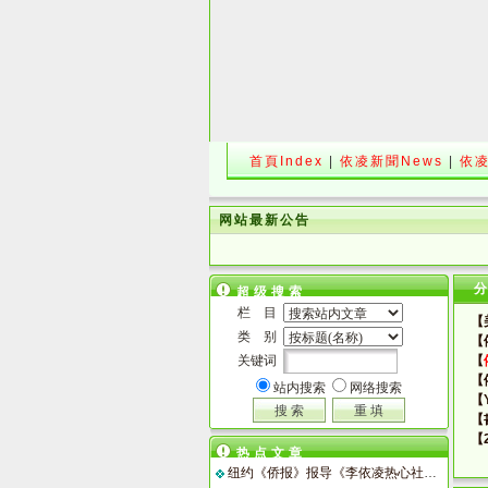
首頁Index
|
依凌新聞News
|
依凌
网站最新公告
超级搜索
栏 目
【
类 别
【
关键词
【
【
站内搜索
网络搜索
【Y
【
【
热点文章
纽约《侨报》报导《李依凌热心社区工作》