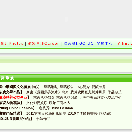
圖片Photos
|
依凌事业Career
|
聯合國NGO-UCT發展中心
|
Yiling
分类导航
美中泰國際文化發展中心】
縯藝聯繫
縯藝預告
中心簡介
视频专题
依凌文學作品】
新書《我圓我夢流水》簡介
腾冲农民画几腾冲风景
作品撷英
依凌慈善公益事业
】
慈善活动倡议
慈善活动记录
大理中美民族文化交流中心
依凌人物專訪】
文化影视娱乐
政治工商名人
iling China Fashion】
唐装秀China Fashion
書畫作品精選】
2011雲南民族藝術風情展
2019年李國棟書法作品精選
2012UN書畫展作品】
书法作品