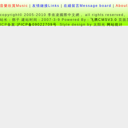
音樂欣賞Music
2012年 Lydia Reinhold女士和李国栋先生联合国书画展作品（一）
|
友情鏈接Links
|
在綫留言Message board
|
About
copyright© 2005-2010 李依凌國際中文網， all rights reserved。
站长：鄧子 建站时间：2007-3-9 Powered By：
飞腾CMSV3.0
页面加
ICP备案:
沪ICP备09022709号
Style design by 太阳光
网站统计