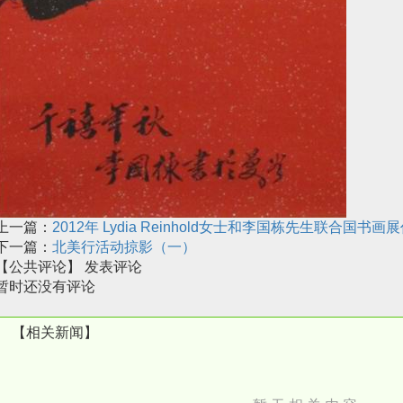
上一篇：
2012年 Lydia Reinhold女士和李国栋先生联合国书
下一篇：
北美行活动掠影（一）
【公共评论】
发表评论
暂时还没有评论
【相关新闻】