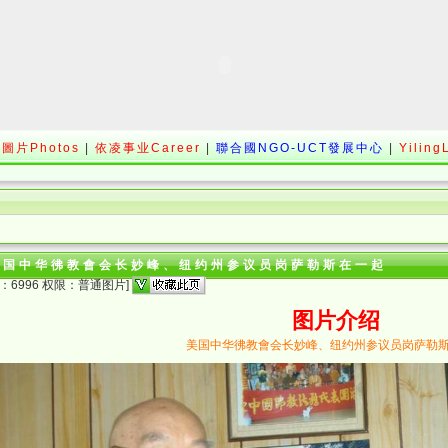
圖片Photos
|
依凌事业Career
|
聯合國NGO-UCT發展中心
|
Yiling
美国中华彿教會会长妙峰、纽约州参议员岗萨勒斯在一起
：6996 权限：普通图片]
图片介绍
美国中华彿教會会长妙峰、纽约州参议员岗萨勒