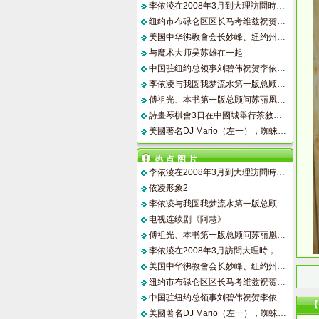
李依淩在2008年3月到大理訪問時，與白族小朋友合影留念。
纽约市布碌仑区区长马考维兹祝贺李依凌新书出版
美国中华彿教會会长妙峰、纽约州参议员岗萨勒斯在一起
与魔术大师吴苏雄在一起
中国驻纽约总领事刘碧伟祝贺李依凌新书出版
李依凌与我圆我梦流水第一版总顾问苏丽凰
傅祖光、本书第一版总顾问苏丽凰、刘晓庆、中国驻纽约总领事刘碧伟摄于纽约林肯中心
詩畫琴棋會3日在中國城舉行茶敘，通告近期活動。
美國著名DJ Mario（左一），蜘蛛俠及小朋友們手捧李依淩新書宣傳海報。
热点图片
李依淩在2008年3月到大理訪問時，與白族小朋友合影留念。
依凌形象2
李依凌与我圆我梦流水第一版总顾问苏丽凰
电视连续剧《阿慧》
傅祖光、本书第一版总顾问苏丽凰、刘晓庆、中国驻纽约总领事刘碧伟摄于纽约林肯中心
李依淩在2008年3月訪問大理時，白族小朋友熱情獻吻。
美国中华彿教會会长妙峰、纽约州参议员岗萨勒斯在一起
纽约市布碌仑区区长马考维兹祝贺李依凌新书出版
中国驻纽约总领事刘碧伟祝贺李依凌新书出版
美國著名DJ Mario（左一），蜘蛛俠及小朋友們手捧李依淩新書宣傳海報。