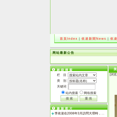
首頁Index
|
依凌新聞News
|
依凌
网站最新公告
超级搜索
[浏览
栏 目
类 别
关键词
站内搜索
网络搜索
最新图片
李依淩在2008年3月訪問大理時，白族小朋友熱情獻吻。