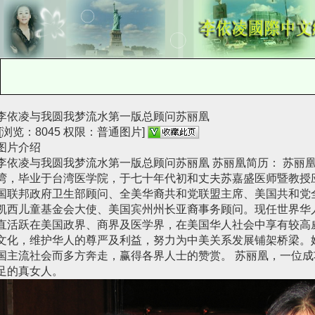
李依凌与我圆我梦流水第一版总顾问苏丽凰
[浏览：8045 权限：普通图片]
图片介绍
李依凌与我圆我梦流水第一版总顾问苏丽凰 苏丽凰简历： 苏丽
湾，毕业于台湾医学院，于七十年代初和丈夫苏嘉盛医师暨教授
国联邦政府卫生部顾问、全美华裔共和党联盟主席、美国共和党
凯西儿童基金会大使、美国宾州州长亚裔事务顾问。现任世界华
直活跃在美国政界、商界及医学界，在美国华人社会中享有较高
文化，维护华人的尊严及利益，努力为中美关系发展铺架桥梁。
国主流社会而多方奔走，赢得各界人士的赞赏。 苏丽凰，一位
足的真女人。