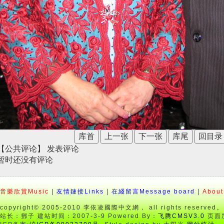
库首
上一张
下一张
库尾
回目录
【公共评论】
发表评论
暂时还没有评论
音樂欣賞Music
|
友情鏈接Links
|
在綫留言Message board
|
About
copyright© 2005-2010 李依凌國際中文網， all rights reserved。
站长：鄧子 建站时间：2007-3-9 Powered By：
飞腾CMSV3.0
页面加