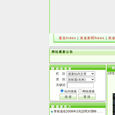
首頁Index
|
依凌新聞News
|
依凌
网站最新公告
超级搜索
[浏览
栏 目
类 别
关键词
站内搜索
网络搜索
最新图片
李依淩在2008年3月訪問大理時，白族小朋友熱情獻吻。