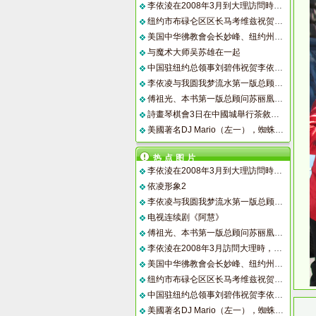
李依淩在2008年3月到大理訪問時，與白族小朋友合影留念。
纽约市布碌仑区区长马考维兹祝贺李依凌新书出版
美国中华彿教會会长妙峰、纽约州参议员岗萨勒斯在一起
与魔术大师吴苏雄在一起
中国驻纽约总领事刘碧伟祝贺李依凌新书出版
李依凌与我圆我梦流水第一版总顾问苏丽凰
傅祖光、本书第一版总顾问苏丽凰、刘晓庆、中国驻纽约总领事刘碧伟摄于纽约林肯中心
詩畫琴棋會3日在中國城舉行茶敘，通告近期活動。
美國著名DJ Mario（左一），蜘蛛俠及小朋友們手捧李依淩新書宣傳海報。
热点图片
李依淩在2008年3月到大理訪問時，與白族小朋友合影留念。
依凌形象2
李依凌与我圆我梦流水第一版总顾问苏丽凰
电视连续剧《阿慧》
傅祖光、本书第一版总顾问苏丽凰、刘晓庆、中国驻纽约总领事刘碧伟摄于纽约林肯中心
李依淩在2008年3月訪問大理時，白族小朋友熱情獻吻。
美国中华彿教會会长妙峰、纽约州参议员岗萨勒斯在一起
纽约市布碌仑区区长马考维兹祝贺李依凌新书出版
中国驻纽约总领事刘碧伟祝贺李依凌新书出版
美國著名DJ Mario（左一），蜘蛛俠及小朋友們手捧李依淩新書宣傳海報。