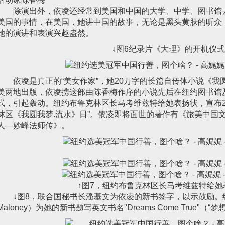
除演出外，依凌还经常到美国和中国的大学、中学、图书馆
美国的事情，在美国，她讲中国的故事，无论是黑头黄肤的听众
她的演讲和表演兴趣盎然。
↓图6纪录片《大理》的开机仪
依凌是真正的“美女作家”，她20万字的长篇自传体小说《我圆
美两地出版，依凌携这部由陈香梅作序的小说先后在纽约图书馆
式，引起轰动。纽约布鲁克林区长马考维兹特给她表扬状，宣布20
林区《我圆我梦.流水》日”。依凌即将面世的著作有《旅美中国
人—妙峰法师传》。
↑图7，纽约布鲁克林区长马考维兹特给
↓图8，联合国秘书长潘基文为依凌的新书签字，以示鼓励。纽约
Maloney）为她的新书题写英文书名"Dreams Come True"（“