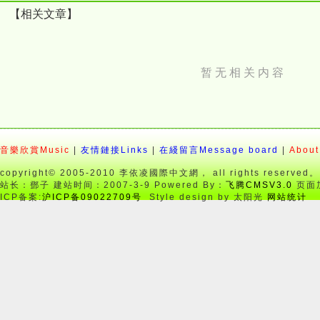
【相关文章】
暂 无 相 关 内 容
音樂欣賞Music
|
友情鏈接Links
|
在綫留言Message board
|
About
copyright© 2005-2010 李依凌國際中文網， all rights reserved。
站长：鄧子 建站时间：2007-3-9 Powered By：
飞腾CMSV3.0
页面加
ICP备案:
沪ICP备09022709号
Style design by 太阳光
网站统计