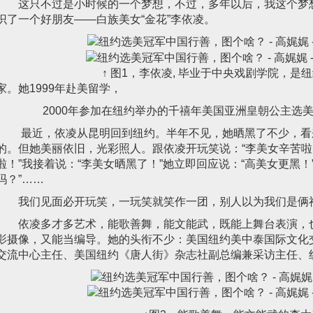
这只不过是小时候的一个梦想，不过，多年以后，我这个梦
识了一个好朋友——白族美女“金花”李依凌。
↑ 图1，李依凌, 毕业于中央戏剧学院，是纽约
家。她1999年赴美留学，
2000年参加在纽约举办的千禧年美国亚洲皇朝公主选
最近，依凌从昆明回到纽约。半年不见，她晒黑了不少，看
的。但她美丽依旧，光彩照人。跟依凌开玩笑说：“李美女辛苦啦
啦！”我接着说：“李美女晒黑了！”她立即回应说：“高美女更黑！
吗？”……
我们见面必开玩笑，一玩笑就笑作一团，别人以为我们是俩
依凌多才多艺术，能歌善舞，能文能武，既能上舞台表演，
影摄像，又能当编导。她的头衔不少：美国纽约美中泰国际文化
交流中心主任、美国纽约《唐人街》杂志社副总编兼采访主任、