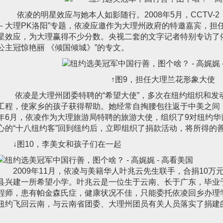
依凌的明星效应与她本人如影随行。2008年5月，CCTV-
－大理PK洛阳”专题，依凌应邀作为大理州政府的特邀嘉宾，担
星效应，为大理赢得不少分数。央视二套的文字记者特别专访了
公主冠惊艳丽 《倾国倾城》”的专文。
↑图9，担任大理兰花形象大使
依凌是大理州团委特聘的“希望大使”，多次在纽约组织和发
工程，使家乡的孩子获得帮助。她经常自掏腰包往返于中美之间，
年6月，依凌作为大理旅游局特聘的旅游大使，组织了9对纽约
心的“十八纽约客”回到纽约后，立即组织了捐款活动，将所得的
↓图10，李美女和孩子们在一起
2009年11月，依凌与美籍华人叶兆云先生联手，合捐10
县兴建一所希望小学。叶兆云是一位生于云南、长于广东，毕业
程师，患有帕金森氏症，健康状况不佳，只能委托依凌回乡办理
纽约飞回云南，与云南省团委、大理州团员有关人员落实了捐建