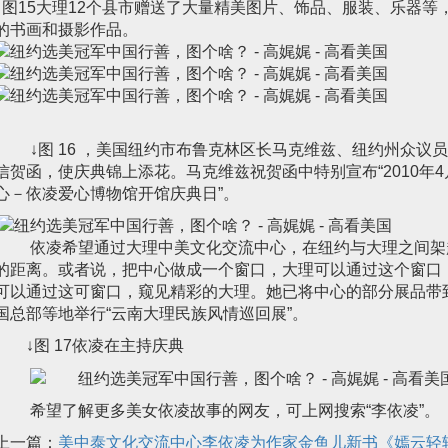
↓图15大理12个县市赠送了大量精美图片、饰品、服装、乐器
的书画和摄影作品。
↓图 16 ，美国纽约市布鲁克林区长马克维兹、纽约州众议
信贺函，使庆典锦上添花。马克维兹祝贺函中特别宣布“2010年
心－依凌爱心博物馆开馆庆典日”。
依凌希望通过大理中美文化交流中心，在纽约与大理之间架
的距离。或者说，把中心做成一个窗口，大理可以通过这个窗口
可以通过这可窗口，窥见精彩的大理。她已将中心的部分展品带
国总部等地举行“云南大理民族风情巡回展”。
↓图 17依凌在主持庆典
希望了解更多美女依凌故事的网友，可上网搜索“李依凌”。
上一篇：
美中泰文化交流中心李依凌为作家金鱼儿新书《嫣云轻