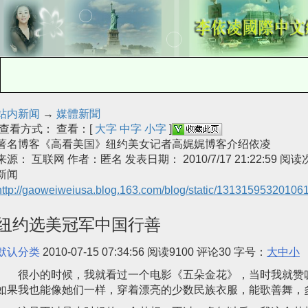
站内新闻
→
媒體新聞
查看方式： 查看：[
大字
中字
小字
]
著名博客《高看美国》纽约美女记者高娓娓博客介绍依凌
来源： 互联网 作者：匿名 发表日期： 2010/7/17 21:22:59 阅
新闻
http://gaoweiweiusa.blog.163.com/blog/static/1313159532010
纽约选美冠军中国行善
默认分类
2010-07-15 07:34:56
阅读
9100
评论
30
字号：
大
中
小
很小的时候，我就看过一个电影《五朵金花》，当时我就赞叹
如果我也能像她们一样，穿着漂亮的少数民族衣服，能歌善舞，