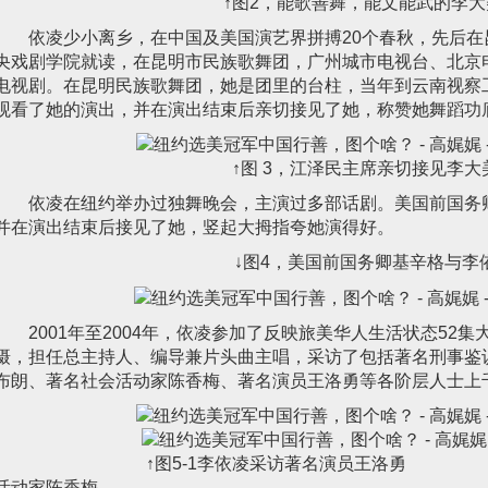
↑图2，能歌善舞，能文能武的李
依凌少小离乡，在中国及美国演艺界拼搏20个春秋，先后
央戏剧学院就读，在昆明市民族歌舞团，广州城市电视台、北京
电视剧。在昆明民族歌舞团，她是团里的台柱，当年到云南视察
观看了她的演出，并在演出结束后亲切接见了她，称赞她舞蹈功
↑图 3，江泽民主席亲切接见李大
依凌在纽约举办过独舞晚会，主演过多部话剧。美国前国务
并在演出结束后接见了她，竖起大拇指夸她演得好。
↓图4，美国前国务卿基辛格与李
2001年至2004年，依凌参加了反映旅美华人生活状态52
摄，担任总主持人、编导兼片头曲主唱，采访了包括著名刑事鉴
布朗、著名社会活动家陈香梅、著名演员王洛勇等各阶层人士上
↑图5-1李依凌采访著名演员王洛勇 ↑图5
活动家陈香梅