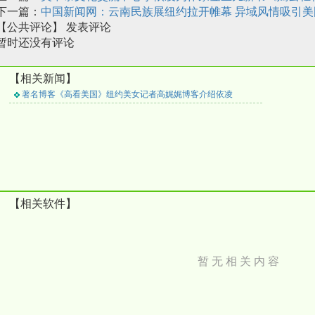
下一篇：
中国新闻网：云南民族展纽约拉开帷幕 异域风情吸引美
【公共评论】
发表评论
暂时还没有评论
【相关新闻】
著名博客《高看美国》纽约美女记者高娓娓博客介绍依凌
【相关软件】
暂 无 相 关 内 容