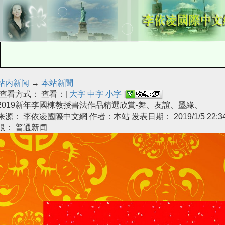
站内新闻
→
本站新聞
查看方式： 查看：[
大字
中字
小字
]
2019新年李國棟教授書法作品精選欣賞-舞、友誼、墨緣、
来源： 李依凌國際中文網 作者：本站 发表日期： 2019/1/5 22:34
限： 普通新闻