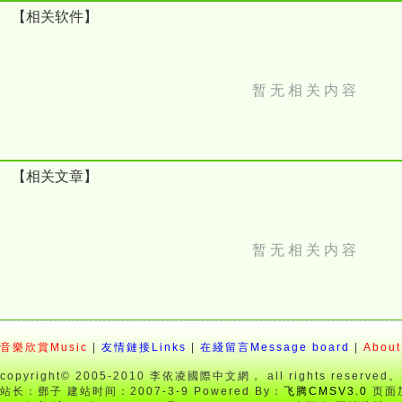
2019新年李國棟教授書法作品精選欣賞-壽
【相关软件】
2019新年李國棟教授書法作品精選欣賞-神、龍、神
2019新年李國棟教授書法作品精選欣賞-福、虎
2019新年李國棟教授書法作品精選欣賞-飛、佛、福
暂 无 相 关 内 容
【相关文章】
暂 无 相 关 内 容
音樂欣賞Music
|
友情鏈接Links
|
在綫留言Message board
|
About
copyright© 2005-2010 李依凌國際中文網， all rights reserved。
站长：鄧子 建站时间：2007-3-9 Powered By：
飞腾CMSV3.0
页面加