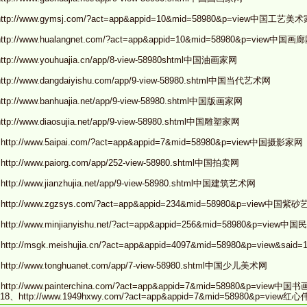
ttp://www.gymsj.com/?act=app&appid=10&mid=58980&p=view中国工艺美
ttp://www.hualangnet.com/?act=app&appid=10&mid=58980&p=view中国画
http://www.youhuajia.cn/app/8-view-58980shtml
中国油画家网
ttp://www.dangdaiyishu.com/app/9-view-58980.shtml中国当代艺术网
ttp://www.banhuajia.net/app/9-view-58980.shtml中国版画家网
ttp://www.diaosujia.net/app/9-view-58980.shtml中国雕塑家网
http://www.5aipai.com/?act=app&appid=7&mid=58980&p=view中国摄影家网
http://www.paiorg.com/app/252-view-58980.shtml中国拍卖网
http://www.jianzhujia.net/app/9-view-58980.shtml中国建筑艺术网
http://www.zgzsys.com/?act=app&appid=234&mid=58980&p=view中国紫
http://www.minjianyishu.net/?act=app&appid=256&mid=58980&p=vie
http://msgk.meishujia.cn/?act=app&appid=4097&mid=58980&p=view&
、
http://www.tonghuanet.com/app/7-view-58980.shtml
中国少儿美术网
、
http://www.painterchina.com/?act=app&appid=7&mid=58980&p=view
中国书
18、http://www.1949hxwy.com/?act=app&appid=7&mid=58980&p=view