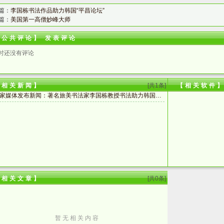
篇：
李国栋书法作品助力韩国“平昌论坛”
篇：
美国第一高僧妙峰大师
【公共评论】
发表评论
时还没有评论
【相关新闻】
[共1条]
【相关软件
家媒体发布新闻：著名旅美书法家李国栋教授书法助力韩国冬季奥运会
【相关文章】
[共0条]
暂 无 相 关 内 容