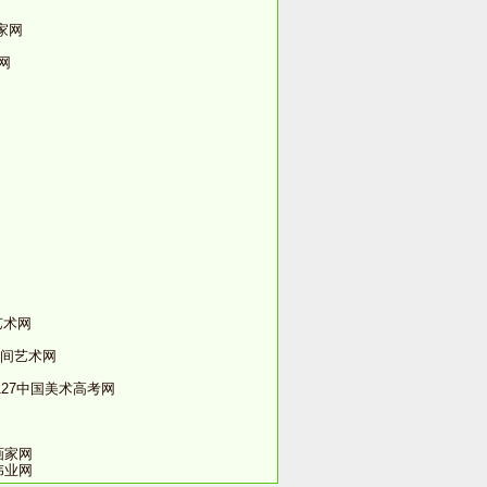
术家网
廊网
砂艺术网
w中国民间艺术网
said=127中国美术高考网
画家网
红心伟业网