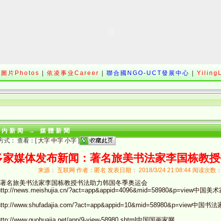
圖片Photos
|
依凌事业Career
|
聯合國NGO-UCT發展中心
|
Yiling
站内新闻
→
媒體新聞
方式： 查看：[
大字
中字
小字
]
多家媒体发布新闻：著名旅美书法家李国栋教授
来源： 互联网 作者：匿名 发表日期： 2018/3/24 21:08:44 阅读次
著名旅美书法家李国栋教授书法助力韩国冬季奥运会
ttp://news.meishujia.cn/?act=app&appid=4096&mid=58980&p=view中国
ttp://www.shufadajia.com/?act=app&appid=10&mid=58980&p=view中国
ttp://www.guohuajia.net/app/9-view-58980.shtml中国国画家网