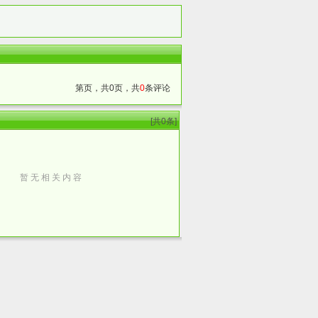
第页，共0页，共
0
条评论
】
[共0条]
暂 无 相 关 内 容