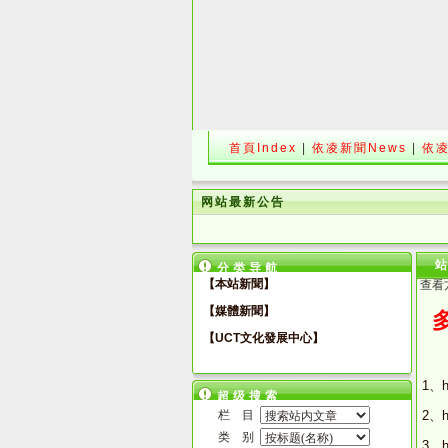
首頁Index
|
依凌新聞News
|
依凌
网站最新公告
分类导航
【本站新聞】
查看
【媒體新聞】
【UCT文化發展中心】
1、h
超级搜索
栏 目
2、h
类 别
3、h