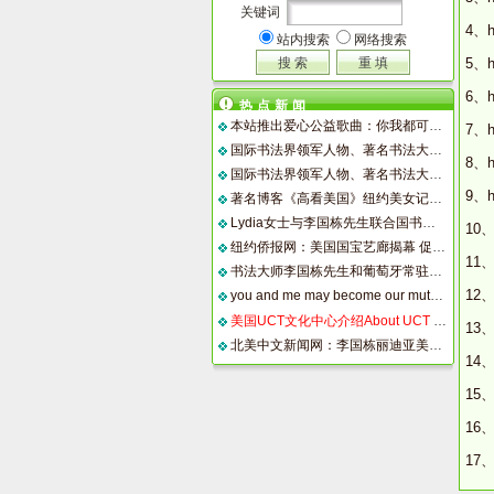
关键词
4、h
站内搜索
网络搜索
5、h
6、
热点新闻
本站推出爱心公益歌曲：你我都可以成为彼此的阳光
7、h
国际书法界领军人物、著名书法大师李国栋2012年书法艺术国际巡回展侧记（一）
8、h
国际书法界领军人物、著名书法大师李国栋2012年书法艺术国际巡回展侧记(二）
9、h
著名博客《高看美国》纽约美女记者高娓娓博客介绍依凌
Lydia女士与李国栋先生联合国书画展将举办 Ms. Lydia Reinhold and Mr. Guodong Li Painting and Calligraphy Exhibition wil
10、
纽约侨报网：美国国宝艺廊揭幕 促进中国艺术在美发展
11、
书法大师李国栋先生和葡萄牙常驻联合国大使夫人、著名画家丽迪亚.雷诺德女士书画作品展在联合国举行
12、
you and me may become our mutual sunshine
美国UCT文化中心介绍About UCT International Center
13、
北美中文新闻网：李国栋丽迪亚美洲华人博物馆讲座7月25日下午在曼哈顿美洲华人博物馆举行
14、
15、
16
17