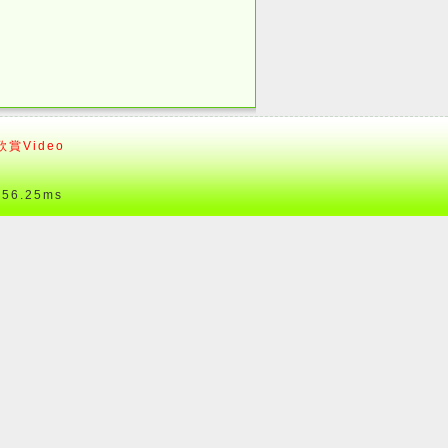
賞Video
6.25ms