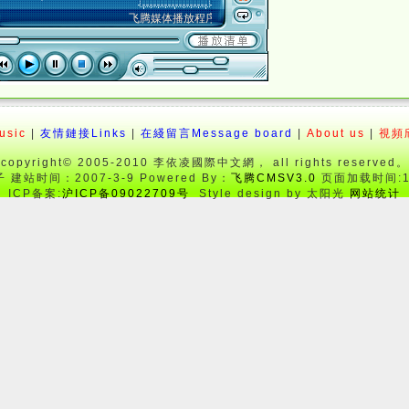
sic
|
友情鏈接Links
|
在綫留言Message board
|
About us
|
視頻欣
copyright© 2005-2010 李依凌國際中文網， all rights reserved。
建站时间：2007-3-9 Powered By：
飞腾CMSV3.0
页面加载时间:15
ICP备案:
沪ICP备09022709号
Style design by 太阳光
网站统计