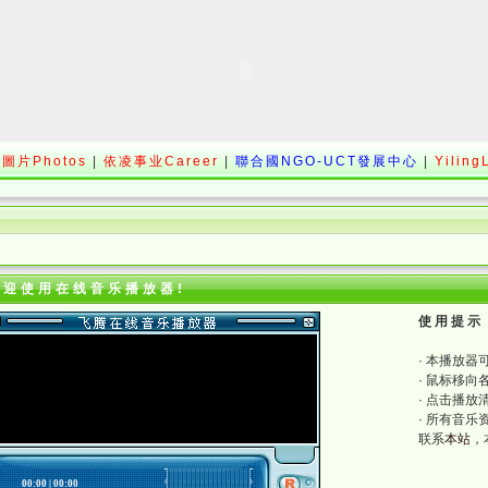
圖片Photos
|
依凌事业Career
|
聯合國NGO-UCT發展中心
|
Yiling
欢迎使用在线音乐播放器!
使 用 提 示 
· 本播放器
· 鼠标移
· 点击播
· 所有音
联系
本站
，